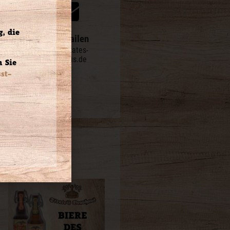
, die
rufen
oder Mailen
99945
info@strates-
brauhaus.de
 Sie
st-