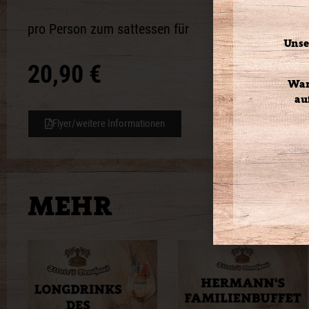
pro Person zum sattessen für
Unse
20,90 €
War
au
Flyer/weitere Informationen
MEHR