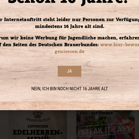
r Internetauftritt steht leider nur Personen zur Verfügung
Einfach an
mindestens 16 Jahre alt sind.
+49 5231 9
um wir keine Werbung für Jugendliche machen, erfahren
f den Seiten des Deutschen Brauerbundes:
www.bier-bewus
geniessen.de
JA
NEIN, ICH BIN NOCH NICHT 16 JAHRE ALT