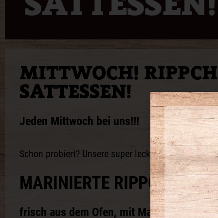
SATTESSEN!
MITTWOCH! RIPPC
SATTESSEN!
Jeden Mittwoch bei uns!!!
Schon probiert? Unsere super leckeren Rippchen fr
MARINIERTE RIPPCHEN
frisch aus dem Ofen, mit Mango-Barbecu