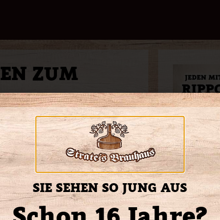
HEN ZUM
isch aus dem Ofen!
SIE SEHEN SO JUNG AUS
bitt
Schon 16 Jahre?
e-Soße und Coleslaw