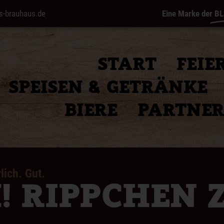
s-brauhaus.de
Eine Marke der
BL
START
FEIE
SPEISEN & GETRÄNKE
BIERE
PARTNE
lich. Gut.
! RIPPCHEN 