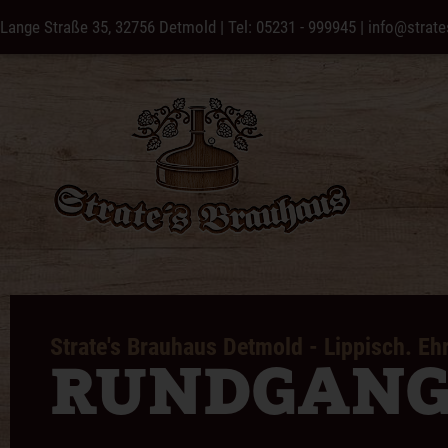
Lange Straße 35, 32756 Detmold
|
Tel: 05231 - 999945
|
info@strate
Strate's Brauhaus Detmold - Lippisch. Ehr
RUNDGAN