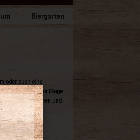
aum
Biergarten
um oder auch eine
er
gesamten oberen Etage
ießen, zu quatschen und