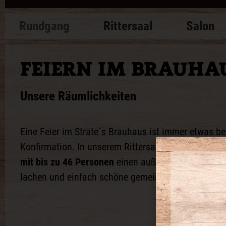
Rundgang
Rittersaal
Salon
FEIERN IM BRAUHA
Unsere Räumlichkeiten
Eine Feier im Strate´s Brauhaus ist immer etwas be
Konfirmation. In unserem Rittersaal findet zum Beis
mit bis zu 46 Personen
einen außergewöhnlichen 
lachen und einfach schöne gemeinsame Stunden zu