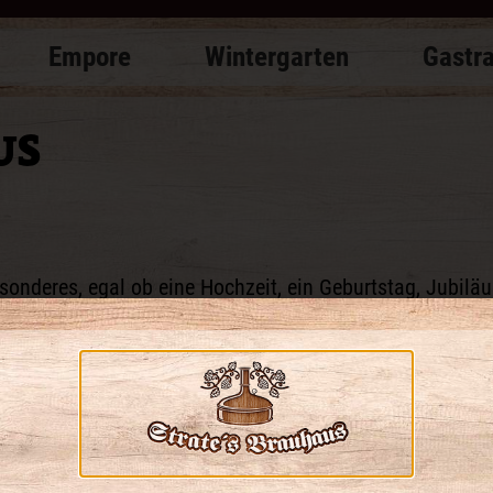
Empore
Wintergarten
Gastr
US
sonderes, egal ob eine Hochzeit, ein Geburtstag, Jubilä
piel jede Familienfeier mit bis zu
32 Personen
und in d
Rahmen, um ungestört zusammen zu schlemmen und gen
 verbringen.