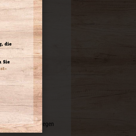
, die
 Sie
st-
 Partnern und Kollegen