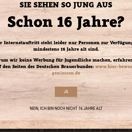
SIE SEHEN SO JUNG AUS
Schon 16 Jahre?
r Internetauftritt steht leider nur Personen zur Verfügung
mindestens 16 Jahre alt sind.
um wir keine Werbung für Jugendliche machen, erfahren
f den Seiten des Deutschen Brauerbundes:
www.bier-bewus
geniessen.de
JA
NEIN, ICH BIN NOCH NICHT 16 JAHRE ALT
 immer ein passendes Angebot. Bieten Sie Ihren Kunden,
„Rundumbetreuung“ durch unsere Küche und den Service.