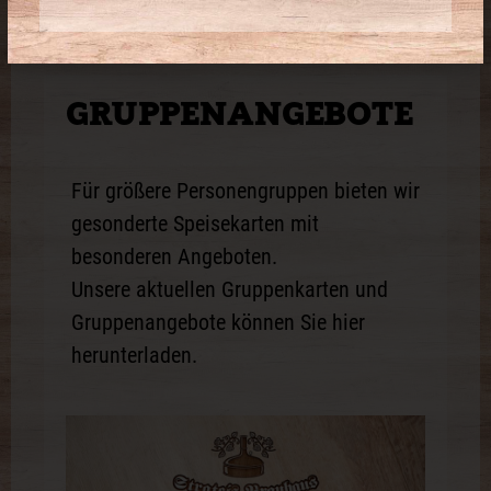
GRUPPEN­ANGEBOTE
Für größere Personengruppen bieten wir
gesonderte Speisekarten mit
besonderen Angeboten.
Unsere aktuellen Gruppenkarten und
Gruppenangebote können Sie hier
herunterladen.