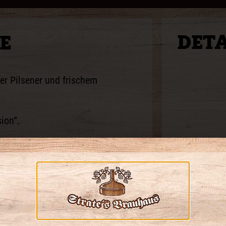
DETA
E
er Pilsener und frischem
ion“.
einen feinen Hauch an
t riech- und schmeckbar sind.
ne leichte Kohlensäure zu spüren
ten sich die fruchtig süßen