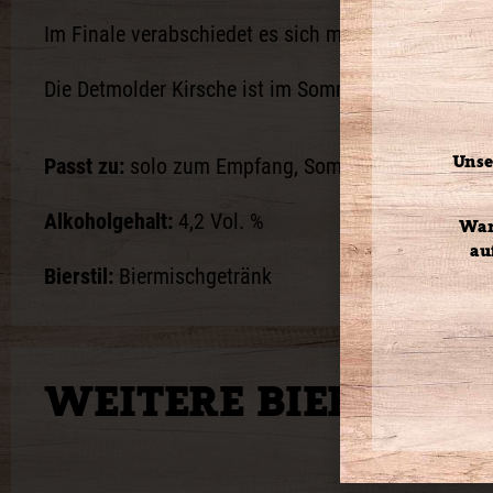
Im Finale verabschiedet es sich mit einer angeneh
Die Detmolder Kirsche ist im Sommer eiskalt „on t
Unse
Passt zu:
solo zum Empfang, Sommersalate, dunkl
Alkoholgehalt:
4,2 Vol. %
War
au
Bierstil:
Biermischgetränk
WEITERE BIERE