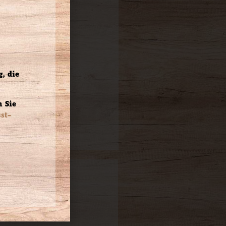
zum Vergrößern
e auf das Bild klicken
, die
 Sie
st-