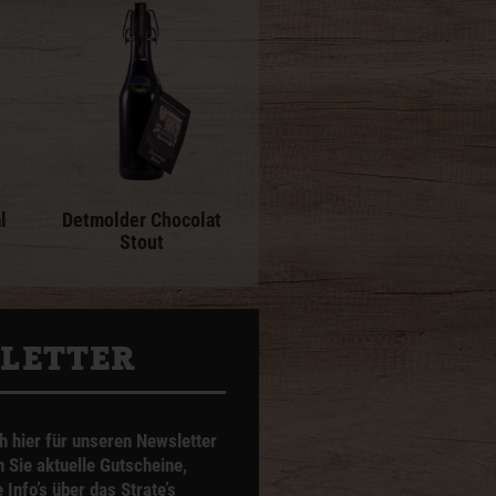
l
Detmolder Chocolat
Stout
­LETTER
h hier für unseren Newsletter
n Sie aktuelle Gutscheine,
Info’s über das Strate’s