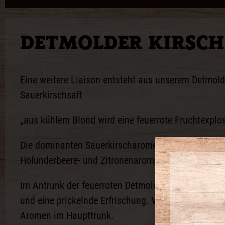
DETMOLDER KIRSCH
Eine weitere Liaison entsteht aus unserem Detmold
Sauerkirschsaft
„aus kühlem Blond wird eine feuerrote Fruchtexplos
Die dominanten Sauerkirscharomen unterstreichen 
Holunderbeere- und Zitronenaromen die für sich gu
Im Antrunk der feuerroten Detmolder Kirsche ist ei
und eine prickelnde Erfrischung. Vollmundig verbrei
Aromen im Haupttrunk.