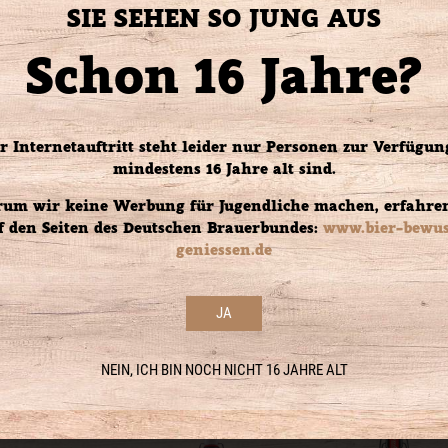
SIE SEHEN SO JUNG AUS
men trockenen Herbe.
Schon 16 Jahre?
he Rocks!“ zu empfehlen.
bitt
r Internetauftritt steht leider nur Personen zur Verfügung
e Schokoladenkuchen
mindestens 16 Jahre alt sind.
um wir keine Werbung für Jugendliche machen, erfahren
f den Seiten des Deutschen Brauerbundes:
www.bier-bewus
geniessen.de
JA
NEIN, ICH BIN NOCH NICHT 16 JAHRE ALT