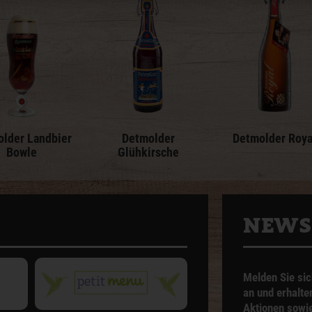
lder Landbier
Detmolder
Detmolder Roya
Bowle
Glühkirsche
NEWS
Melden Sie sic
an und erhalte
Aktionen sowie 